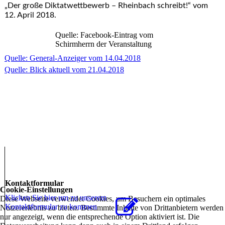
„Der große Diktatwettbewerb – Rheinbach schreibt!“ vom
12. April 2018.
Quelle: Facebook-Eintrag vom
Schirmherrn der Veranstaltung
Quelle: General-Anzeiger vom 14.04.2018
Quelle: Blick aktuell vom 21.04.2018
Kontaktformular
Cookie-Einstellungen
Klicken Sie hier um zu unserem
Diese Webseite verwendet Cookies, um Besuchern ein optimales
Kon­takt­for­mu­lar zu kommen
Nutzererlebnis zu bieten. Bestimmte Inhalte von Drittanbietern werden
nur angezeigt, wenn die entsprechende Option aktiviert ist. Die